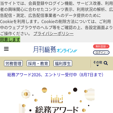
当サイトでは、会員登録やログイン機能、サービス改善、利用
者の興味関心に合わせたコンテンツ表示、利用状況の解析、広
告配信・測定、広告配信事業者へのデータ提供のために
Cookieを利用します。Cookieの削除方法については、ご利用
中のウェブブラウザのヘルプ等をご確認の上、各設定画面より
ご操作ください。
プライバシーポリシー
同意します
無料登録
ログイン
その他
労務管理
採用・教育
福利厚生
健康経営
働き方改革
総務アワード2026、エントリー受付中（8月7日まで）
法務・コンプライアンス
業務資料ダウンロード
知財管理
リスクマネジメント・BCP
社外・社内広報
社外・社内コミュニケーション活性化
FM・オフィス移転
CSR・SDGs
テクノロジー活用・DX