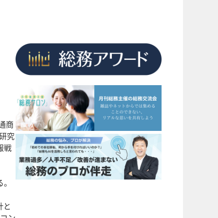
通商
研究
報戦
る。
計と
内コン