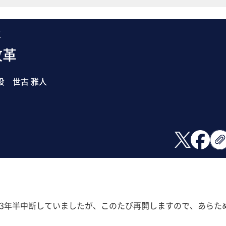
方
改革
役 世古 雅人
3年半中断していましたが、このたび再開しますので、あらた