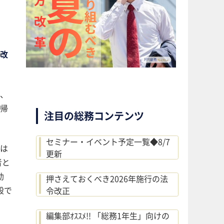
改
、
帰
注目の総務コンテンツ
セミナー・イベント予定一覧◆8/7
は
更新
者と
効
押さえておくべき2026年施行の法
般で
令改正
編集部ｵｽｽﾒ!! 「総務1年生」向けの