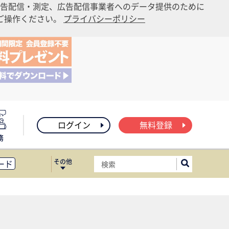
告配信・測定、広告配信事業者へのデータ提供のために
りご操作ください。
プライバシーポリシー
ログイン
無料登録
務
その他
ード
ィス移転
ート