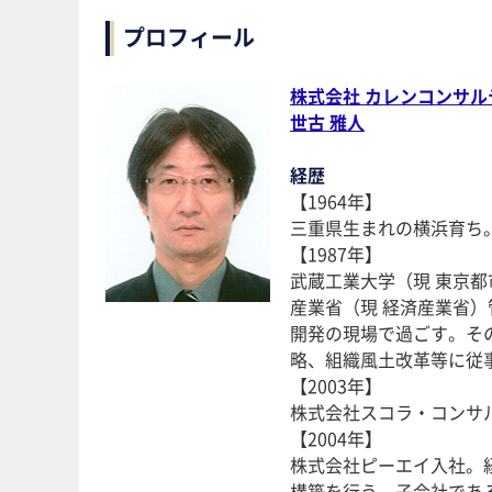
プロフィール
株式会社 カレンコンサ
世古 雅人
経歴
【1964年】
三重県生まれの横浜育ち
【1987年】
武蔵工業大学（現 東京
産業省（現 経済産業省
開発の現場で過ごす。そ
略、組織風土改革等に従
【2003年】
株式会社スコラ・コンサ
【2004年】
株式会社ピーエイ入社。
構築を行う。子会社であ