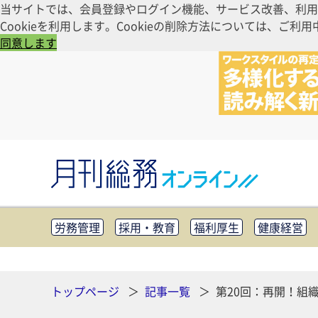
当サイトでは、会員登録やログイン機能、サービス改善、利用
Cookieを利用します。Cookieの削除方法については、
同意します
労務管理
採用・教育
福利厚生
健康経営
知財管理
リスクマネジメント・BCP
社外・社
CSR・SDGs
テクノロジー活用・DX
助成金・
その他
トップページ
記事一覧
第20回：再開！組