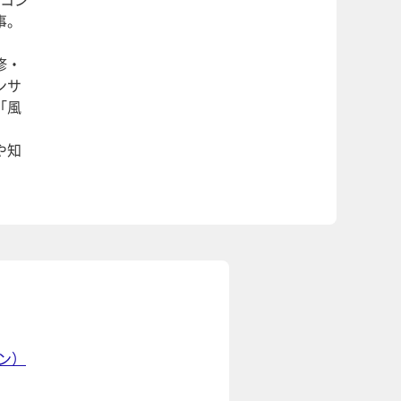
事。
修・
ンサ
「風
わ
や知
ン）