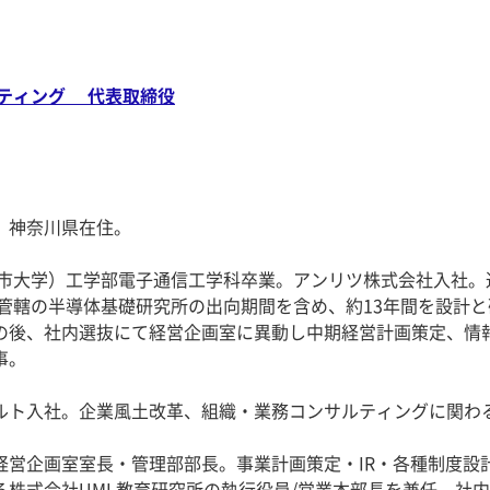
ルティング 代表取締役
。神奈川県在住。
都市大学）工学部電子通信工学科卒業。アンリツ株式会社入社。
）管轄の半導体基礎研究所の出向期間を含め、約13年間を設計と
の後、社内選抜にて経営企画室に異動し中期経営計画策定、情
事。
ルト入社。企業風土改革、組織・業務コンサルティングに関わ
経営企画室室長・管理部部長。事業計画策定・IR・各種制度設
る株式会社UML教育研究所の執行役員/営業本部長を兼任。社