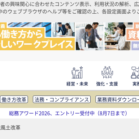
者の興味関心に合わせたコンテンツ表示、利用状況の解析、広
ご利用中のウェブブラウザのヘルプ等をご確認の上、各設定画面よ
経営・未来
強化・支援
実
働き方改革
法務・コンプライアンス
業務資料ダウンロ
内広報
社外・社内コミュニケーション活性化
FM・オフ
総務アワード2026、エントリー受付中（8月7日まで）
補助金・コスト削減
アウトソーシング・BPO
調査・レポ
織風土改革