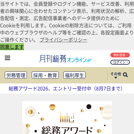
当サイトでは、会員登録やログイン機能、サービス改善、利用
者の興味関心に合わせたコンテンツ表示、利用状況の解析、広
告配信・測定、広告配信事業者へのデータ提供のために
Cookieを利用します。Cookieの削除方法については、ご利用
中のウェブブラウザのヘルプ等をご確認の上、各設定画面より
ご操作ください。
プライバシーポリシー
同意します
無料登録
ログイン
その他
労務管理
採用・教育
福利厚生
健康経営
働き方改革
総務アワード2026、エントリー受付中（8月7日まで）
法務・コンプライアンス
業務資料ダウンロード
知財管理
リスクマネジメント・BCP
社外・社内広報
社外・社内コミュニケーション活性化
FM・オフィス移転
CSR・SDGs
テクノロジー活用・DX