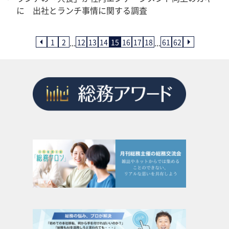
に 出社とランチ事情に関する調査
...
...
1
2
12
13
14
15
16
17
18
61
62