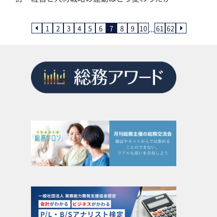
...
1
2
3
4
5
6
7
8
9
10
61
62