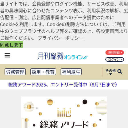
当サイトでは、会員登録やログイン機能、サービス改善、利用
者の興味関心に合わせたコンテンツ表示、利用状況の解析、広
告配信・測定、広告配信事業者へのデータ提供のために
Cookieを利用します。Cookieの削除方法については、ご利用
中のウェブブラウザのヘルプ等をご確認の上、各設定画面より
ご操作ください。
プライバシーポリシー
同意します
無料登録
ログイン
その他
労務管理
採用・教育
福利厚生
健康経営
働き方改革
総務アワード2026、エントリー受付中（8月7日まで）
法務・コンプライアンス
業務資料ダウンロード
知財管理
リスクマネジメント・BCP
社外・社内広報
社外・社内コミュニケーション活性化
FM・オフィス移転
CSR・SDGs
テクノロジー活用・DX