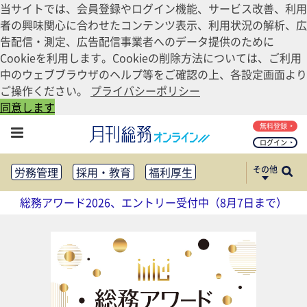
当サイトでは、会員登録やログイン機能、サービス改善、利用
者の興味関心に合わせたコンテンツ表示、利用状況の解析、広
告配信・測定、広告配信事業者へのデータ提供のために
Cookieを利用します。Cookieの削除方法については、ご利用
中のウェブブラウザのヘルプ等をご確認の上、各設定画面より
ご操作ください。
プライバシーポリシー
同意します
無料登録
ログイン
その他
労務管理
採用・教育
福利厚生
健康経営
働き方改革
総務アワード2026、エントリー受付中（8月7日まで）
法務・コンプライアンス
業務資料ダウンロード
知財管理
リスクマネジメント・BCP
社外・社内広報
社外・社内コミュニケーション活性化
FM・オフィス移転
CSR・SDGs
テクノロジー活用・DX