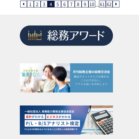
...
1
2
3
4
5
6
7
8
9
10
61
62