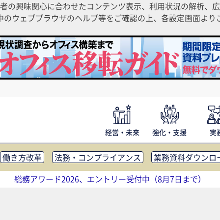
者の興味関心に合わせたコンテンツ表示、利用状況の解析、広
ご利用中のウェブブラウザのヘルプ等をご確認の上、各設定画面よ
経営・未来
強化・支援
実
働き方改革
法務・コンプライアンス
業務資料ダウンロ
内広報
社外・社内コミュニケーション活性化
FM・オフ
総務アワード2026、エントリー受付中（8月7日まで）
補助金・コスト削減
アウトソーシング・BPO
調査・レポ