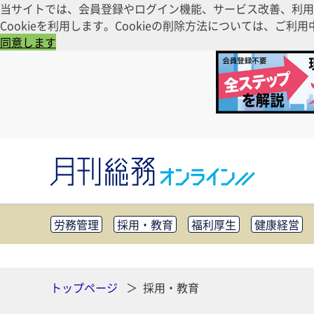
当サイトでは、会員登録やログイン機能、サービス改善、利用
Cookieを利用します。Cookieの削除方法については、
同意します
労務管理
採用・教育
福利厚生
健康経営
知財管理
リスクマネジメント・BCP
社外・社
CSR・SDGs
テクノロジー活用・DX
助成金・
その他
トップページ
採用・教育