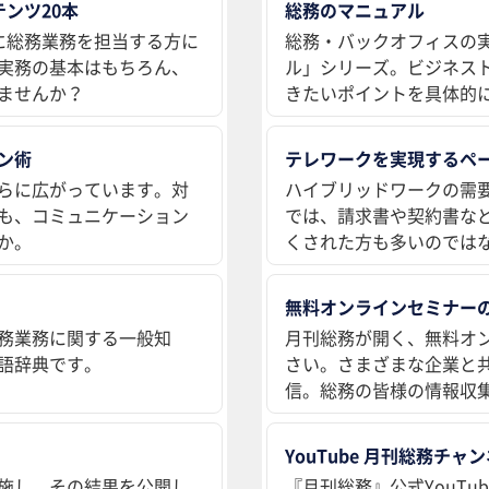
ンツ20本
総務のマニュアル
に総務業務を担当する方に
総務・バックオフィスの
実務の基本はもちろん、
ル」シリーズ。ビジネス
ませんか？
きたいポイントを具体的
ン術
テレワークを実現するペ
らに広がっています。対
ハイブリッドワークの需
も、コミュニケーション
では、請求書や契約書な
か。
くされた方も多いのでは
無料オンラインセミナー
務業務に関する一般知
月刊総務が開く、無料オ
語辞典です。
さい。さまざまな企業と
信。総務の皆様の情報収
YouTube 月刊総務チャ
施し、その結果を公開し
『月刊総務』公式YouT