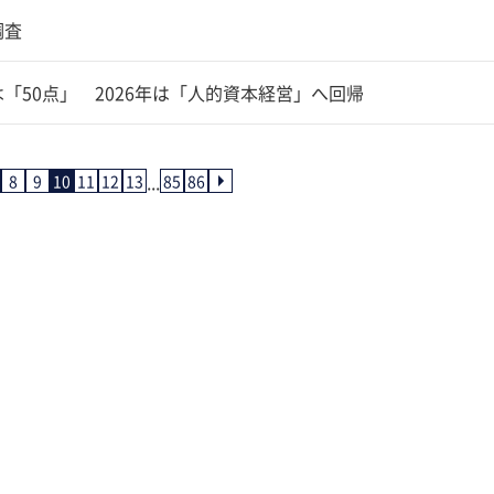
調査
「50点」 2026年は「人的資本経営」へ回帰
...
8
9
10
11
12
13
85
86