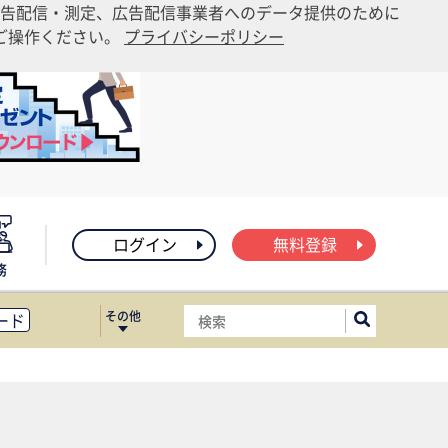
告配信・測定、広告配信事業者へのデータ提供のために
りご操作ください。
プライバシーポリシー
ログイン
無料登録
務
その他
ード
ィス移転
ート