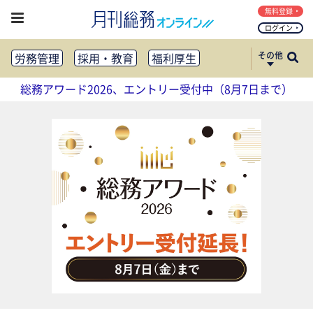
無料登録
ログイン
その他
労務管理
採用・教育
福利厚生
健康経営
働き方改革
総務アワード2026、エントリー受付中（8月7日まで）
法務・コンプライアンス
業務資料ダウンロード
知財管理
リスクマネジメント・BCP
社外・社内広報
社外・社内コミュニケーション活性化
FM・オフィス移転
CSR・SDGs
テクノロジー活用・DX
助成金・補助金・コスト削減
アウトソーシング・BPO
調査・レポート
その他