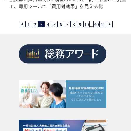
工、専用ツールで「費用対効果」を見える化
...
1
2
3
4
5
6
7
8
9
10
40
41