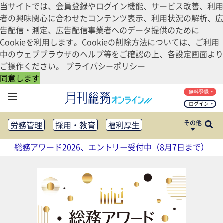
当サイトでは、会員登録やログイン機能、サービス改善、利用
者の興味関心に合わせたコンテンツ表示、利用状況の解析、広
告配信・測定、広告配信事業者へのデータ提供のために
Cookieを利用します。Cookieの削除方法については、ご利用
中のウェブブラウザのヘルプ等をご確認の上、各設定画面より
ご操作ください。
プライバシーポリシー
同意します
無料登録
ログイン
その他
労務管理
採用・教育
福利厚生
健康経営
働き方改革
総務アワード2026、エントリー受付中（8月7日まで）
法務・コンプライアンス
業務資料ダウンロード
知財管理
リスクマネジメント・BCP
社外・社内広報
社外・社内コミュニケーション活性化
FM・オフィス移転
CSR・SDGs
テクノロジー活用・DX