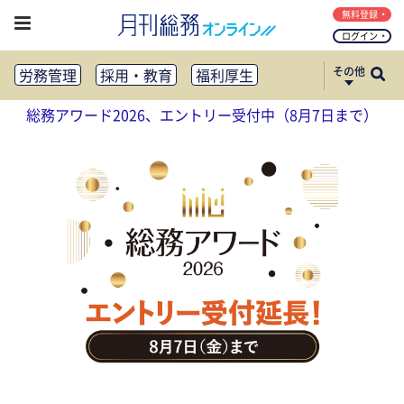
無料登録
ログイン
その他
労務管理
採用・教育
福利厚生
健康経営
働き方改革
総務アワード2026、エントリー受付中（8月7日まで）
法務・コンプライアンス
業務資料ダウンロード
知財管理
リスクマネジメント・BCP
社外・社内広報
社外・社内コミュニケーション活性化
FM・オフィス移転
CSR・SDGs
テクノロジー活用・DX
助成金・補助金・コスト削減
アウトソーシング・BPO
調査・レポート
その他