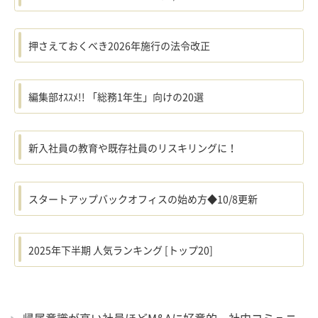
押さえておくべき2026年施行の法令改正
編集部ｵｽｽﾒ!! 「総務1年生」向けの20選
新入社員の教育や既存社員のリスキリングに！
スタートアップバックオフィスの始め方◆10/8更新
2025年下半期 人気ランキング [トップ20]
帰属意識が高い社員ほどM&Aに好意的 社内コミュニ