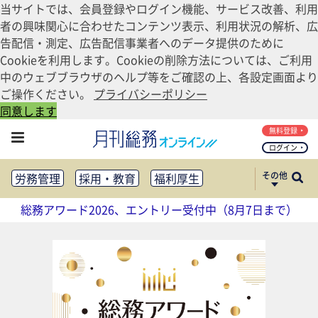
当サイトでは、会員登録やログイン機能、サービス改善、利用
者の興味関心に合わせたコンテンツ表示、利用状況の解析、広
告配信・測定、広告配信事業者へのデータ提供のために
Cookieを利用します。Cookieの削除方法については、ご利用
中のウェブブラウザのヘルプ等をご確認の上、各設定画面より
ご操作ください。
プライバシーポリシー
同意します
無料登録
ログイン
その他
労務管理
採用・教育
福利厚生
健康経営
働き方改革
総務アワード2026、エントリー受付中（8月7日まで）
法務・コンプライアンス
業務資料ダウンロード
知財管理
リスクマネジメント・BCP
社外・社内広報
社外・社内コミュニケーション活性化
FM・オフィス移転
CSR・SDGs
テクノロジー活用・DX