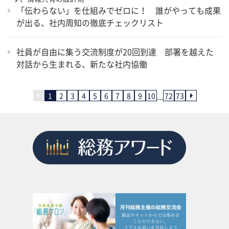
「伝わらない」を仕組みでゼロに！ 誰がやっても成果
が出る、社内周知の徹底チェックリスト
社員が自由に集う交流制度が20回到達 部署を越えた
対話から生まれる、新たな社内協働
...
1
2
3
4
5
6
7
8
9
10
72
73