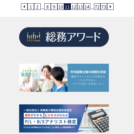
...
...
1
2
8
9
10
11
12
13
14
72
73