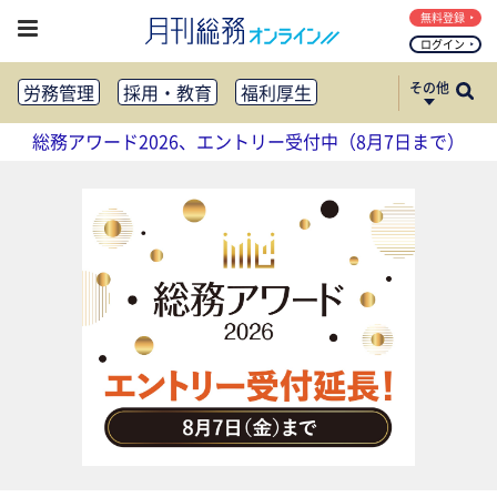
無料登録
ログイン
その他
労務管理
採用・教育
福利厚生
健康経営
働き方改革
総務アワード2026、エントリー受付中（8月7日まで）
法務・コンプライアンス
業務資料ダウンロード
知財管理
リスクマネジメント・BCP
社外・社内広報
社外・社内コミュニケーション活性化
FM・オフィス移転
CSR・SDGs
テクノロジー活用・DX
助成金・補助金・コスト削減
アウトソーシング・BPO
調査・レポート
その他