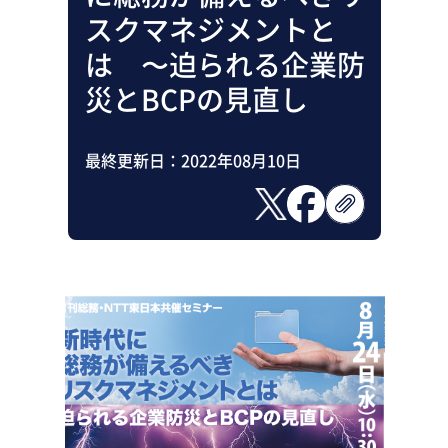
助成金・補助金・コスト削減
スクマネジメントと
アウトソーシング・BPO
調査・レポート
は 〜迫られる企業防
その他
災とBCPの見直し
最終更新日：
2022年08月10日