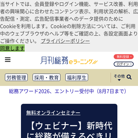
当サイトでは、会員登録やログイン機能、サービス改善、利用
者の興味関心に合わせたコンテンツ表示、利用状況の解析、広
告配信・測定、広告配信事業者へのデータ提供のために
Cookieを利用します。Cookieの削除方法については、ご利用
中のウェブブラウザのヘルプ等をご確認の上、各設定画面より
ご操作ください。
プライバシーポリシー
同意します
無料登録
ログイン
その他
労務管理
採用・教育
福利厚生
健康経営
働き方改革
総務アワード2026、エントリー受付中（8月7日まで）
法務・コンプライアンス
業務資料ダウンロード
知財管理
リスクマネジメント・BCP
無料オンラインセミナー
社外・社内広報
社外・社内コミュニケーション活性化
【ウェビナー】新時代
FM・オフィス移転
CSR・SDGs
に総務が備えるべきリ
テクノロジー活用・DX