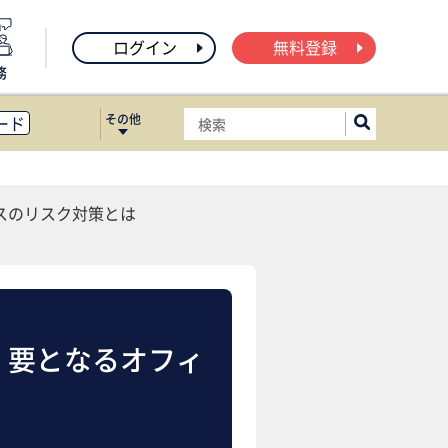
ログイン
無料登録
務
その他
ード
ィス移転
ート
スのリスク対策とは
 要となるオフィ