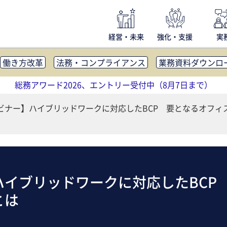
経営・未来
強化・支援
実
働き方改革
法務・コンプライアンス
業務資料ダウンロ
内広報
社外・社内コミュニケーション活性化
FM・オフ
総務アワード2026、エントリー受付中（8月7日まで）
補助金・コスト削減
アウトソーシング・BPO
調査・レポ
ビナー】ハイブリッドワークに対応したBCP 要となるオフィ
ハイブリッドワークに対応したBCP
とは