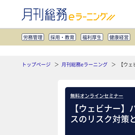
労務管理
採用・教育
福利厚生
健康経営
知財管理
リスクマネジメント・BCP
社外・社
CSR・SDGs
テクノロジー活用・DX
助成金・
その他
トップページ
月刊総務eラーニング
【ウェ
無料オンラインセミナー
【ウェビナー】
スのリスク対策