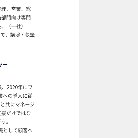
経理、営業、総
務部門向け専門
長、（一社）
して、講演・執筆
ャー
、2020年にフ
企業への導入に従
動と共にマネージ
支援だけではな
行う。
組織として顧客へ