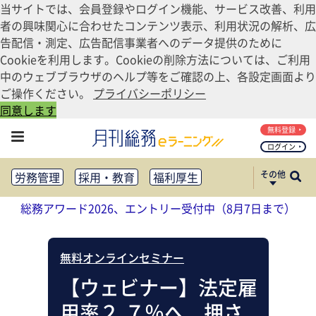
当サイトでは、会員登録やログイン機能、サービス改善、利用
者の興味関心に合わせたコンテンツ表示、利用状況の解析、広
告配信・測定、広告配信事業者へのデータ提供のために
Cookieを利用します。Cookieの削除方法については、ご利用
中のウェブブラウザのヘルプ等をご確認の上、各設定画面より
ご操作ください。
プライバシーポリシー
同意します
無料登録
ログイン
その他
労務管理
採用・教育
福利厚生
健康経営
働き方改革
総務アワード2026、エントリー受付中（8月7日まで）
法務・コンプライアンス
業務資料ダウンロード
知財管理
リスクマネジメント・BCP
無料オンラインセミナー
社外・社内広報
社外・社内コミュニケーション活性化
【ウェビナー】法定雇
FM・オフィス移転
CSR・SDGs
用率２.７％へ 押さ
テクノロジー活用・DX