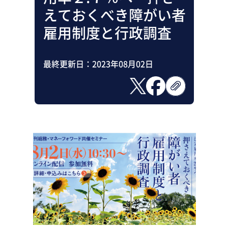
助成金・補助金・コスト削減
えておくべき障がい者
アウトソーシング・BPO
調査・レポート
雇用制度と行政調査
その他
最終更新日：
2023年08月02日