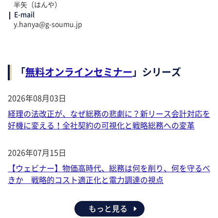
半矢（はんや）
E-mail
y.hanya@g-soumu.jp
「
無料オンラインセミナー
」シリーズ
2026年08月03日
経理の法改正が、なぜ総務の悲劇に？新リース会計対応を
好機に変える！全社契約の可視化と戦略総務への変革
2026年07月15日
【ウェビナー】物価高時代、総務は何を削り、何を守るべ
きか 戦略的コスト適正化と電力調達の視点
もっと見る