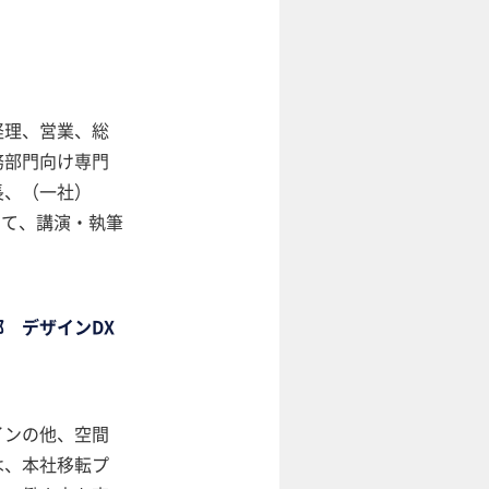
経理、営業、総
務部門向け専門
長、（一社）
して、講演・執筆
 デザインDX
インの他、空間
は、本社移転プ