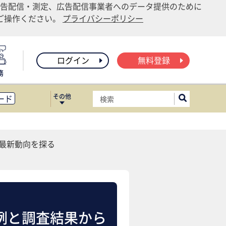
告配信・測定、広告配信事業者へのデータ提供のために
りご操作ください。
プライバシーポリシー
ログイン
無料登録
務
その他
ード
ィス移転
ート
最新動向を探る
例と調査結果から