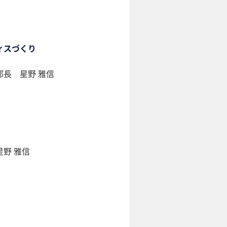
ィスづくり
長 星野 雅信
野 雅信