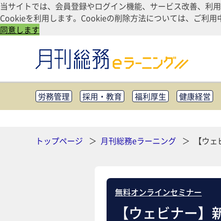
当サイトでは、会員登録やログイン機能、サービス改善、利用
Cookieを利用します。Cookieの削除方法については、
同意します
労務管理
採用・教育
福利厚生
健康経営
知財管理
リスクマネジメント・BCP
社外・社
CSR・SDGs
テクノロジー活用・DX
助成金・
その他
トップページ
月刊総務eラーニング
【ウェ
無料オンラインセミナー
【ウェビナー】