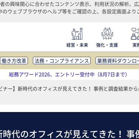
者の興味関心に合わせたコンテンツ表示、利用状況の解析、広
ご利用中のウェブブラウザのヘルプ等をご確認の上、各設定画面よ
経営・未来
強化・支援
実
働き方改革
法務・コンプライアンス
業務資料ダウンロ
内広報
社外・社内コミュニケーション活性化
FM・オフ
総務アワード2026、エントリー受付中（8月7日まで）
補助金・コスト削減
アウトソーシング・BPO
調査・レポ
ビナー】新時代のオフィスが見えてきた！ 事例と調査結果から
新時代のオフィスが見えてきた！ 事