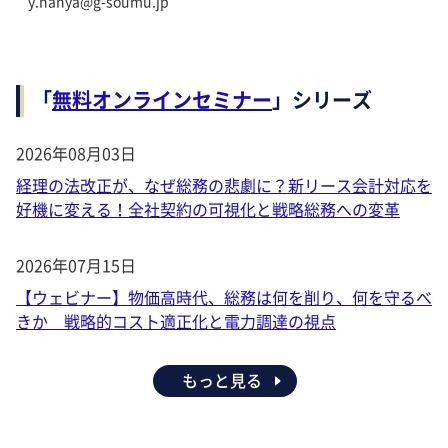
y.hanya@g-soumu.jp
「
無料オンラインセミナー
」シリーズ
2026年08月03日
経理の法改正が、なぜ総務の悲劇に？新リース会計対応を
好機に変える！全社契約の可視化と戦略総務への変革
2026年07月15日
【ウェビナー】物価高時代、総務は何を削り、何を守るべ
きか 戦略的コスト適正化と電力調達の視点
もっと見る