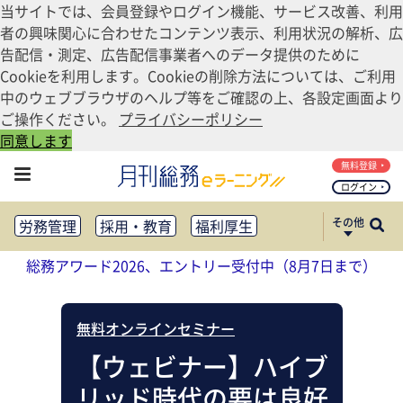
当サイトでは、会員登録やログイン機能、サービス改善、利用
者の興味関心に合わせたコンテンツ表示、利用状況の解析、広
告配信・測定、広告配信事業者へのデータ提供のために
Cookieを利用します。Cookieの削除方法については、ご利用
中のウェブブラウザのヘルプ等をご確認の上、各設定画面より
ご操作ください。
プライバシーポリシー
同意します
無料登録
ログイン
その他
労務管理
採用・教育
福利厚生
健康経営
働き方改革
総務アワード2026、エントリー受付中（8月7日まで）
法務・コンプライアンス
業務資料ダウンロード
知財管理
リスクマネジメント・BCP
無料オンラインセミナー
社外・社内広報
社外・社内コミュニケーション活性化
【ウェビナー】ハイブ
FM・オフィス移転
CSR・SDGs
リッド時代の要は良好
テクノロジー活用・DX