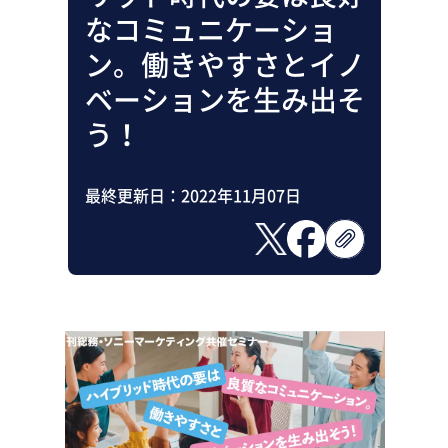
助成金・補助金・コスト削減
なコミュニケーショ
アウトソーシング・BPO
調査・レポート
ン。働きやすさとイノ
その他
ベーションを生み出そ
う！
最終更新日：
2022年11月07日