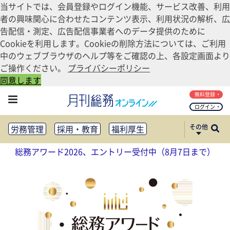
当サイトでは、会員登録やログイン機能、サービス改善、利用
者の興味関心に合わせたコンテンツ表示、利用状況の解析、広
告配信・測定、広告配信事業者へのデータ提供のために
Cookieを利用します。Cookieの削除方法については、ご利用
中のウェブブラウザのヘルプ等をご確認の上、各設定画面より
ご操作ください。
プライバシーポリシー
同意します
無料登録
ログイン
その他
労務管理
採用・教育
福利厚生
健康経営
働き方改革
総務アワード2026、エントリー受付中（8月7日まで）
法務・コンプライアンス
業務資料ダウンロード
知財管理
リスクマネジメント・BCP
社外・社内広報
社外・社内コミュニケーション活性化
FM・オフィス移転
CSR・SDGs
テクノロジー活用・DX