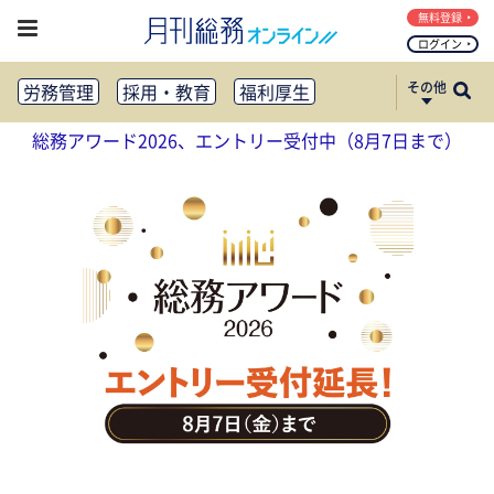
無料登録
ログイン
その他
労務管理
採用・教育
福利厚生
健康経営
働き方改革
総務アワード2026、エントリー受付中（8月7日まで）
法務・コンプライアンス
業務資料ダウンロード
知財管理
リスクマネジメント・BCP
社外・社内広報
社外・社内コミュニケーション活性化
FM・オフィス移転
CSR・SDGs
テクノロジー活用・DX
助成金・補助金・コスト削減
アウトソーシング・BPO
調査・レポート
その他