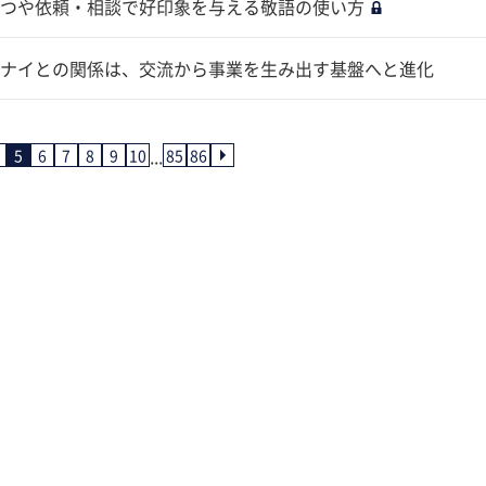
つや依頼・相談で好印象を与える敬語の使い方
ナイとの関係は、交流から事業を生み出す基盤へと進化
...
5
6
7
8
9
10
85
86