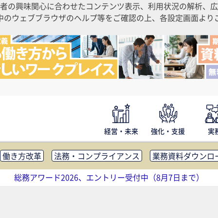
者の興味関心に合わせたコンテンツ表示、利用状況の解析、広
ご利用中のウェブブラウザのヘルプ等をご確認の上、各設定画面よ
経営・未来
強化・支援
実
働き方改革
法務・コンプライアンス
業務資料ダウンロ
内広報
社外・社内コミュニケーション活性化
FM・オフ
総務アワード2026、エントリー受付中（8月7日まで）
補助金・コスト削減
アウトソーシング・BPO
調査・レポ