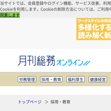
当サイトでは、会員登録やログイン機能、サービス改善、利用
Cookieを利用します。Cookieの削除方法については、
同意します
労務管理
採用・教育
福利厚生
健康経営
知財管理
リスクマネジメント・BCP
社外・社
CSR・SDGs
テクノロジー活用・DX
助成金・
その他
トップページ
採用・教育