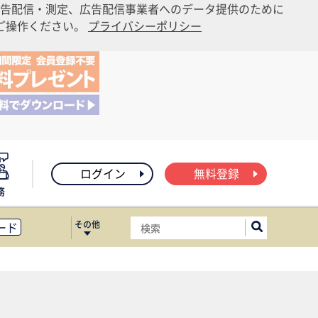
告配信・測定、広告配信事業者へのデータ提供のために
りご操作ください。
プライバシーポリシー
ログイン
無料登録
務
その他
ード
ィス移転
ート