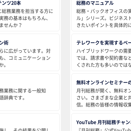
ンツ20本
総務のマニュアル
に総務業務を担当する方に
総務・バックオフィスの
実務の基本はもちろん、
ル」シリーズ。ビジネス
ませんか？
きたいポイントを具体的
ン術
テレワークを実現するペ
らに広がっています。対
ハイブリッドワークの需
も、コミュニケーション
では、請求書や契約書な
か。
くされた方も多いのでは
無料オンラインセミナー
務業務に関する一般知
月刊総務が開く、無料オ
語辞典です。
さい。さまざまな企業と
信。総務の皆様の情報収
YouTube 月刊総務チャ
施し、その結果を公開し
『月刊総務』公式YouT