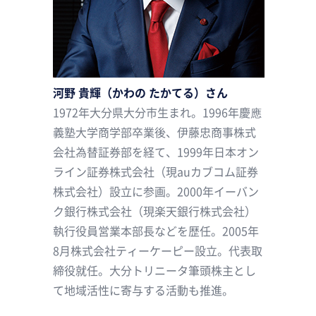
河野 貴輝（かわの たかてる）さん
1972年大分県大分市生まれ。1996年慶應
義塾大学商学部卒業後、伊藤忠商事株式
会社為替証券部を経て、1999年日本オン
ライン証券株式会社（現auカブコム証券
株式会社）設立に参画。2000年イーバン
ク銀行株式会社（現楽天銀行株式会社）
執行役員営業本部長などを歴任。2005年
8月株式会社ティーケーピー設立。代表取
締役就任。大分トリニータ筆頭株主とし
て地域活性に寄与する活動も推進。