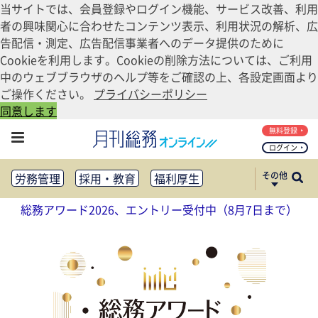
当サイトでは、会員登録やログイン機能、サービス改善、利用
者の興味関心に合わせたコンテンツ表示、利用状況の解析、広
告配信・測定、広告配信事業者へのデータ提供のために
Cookieを利用します。Cookieの削除方法については、ご利用
中のウェブブラウザのヘルプ等をご確認の上、各設定画面より
ご操作ください。
プライバシーポリシー
同意します
無料登録
ログイン
その他
労務管理
採用・教育
福利厚生
健康経営
働き方改革
総務アワード2026、エントリー受付中（8月7日まで）
法務・コンプライアンス
業務資料ダウンロード
知財管理
リスクマネジメント・BCP
社外・社内広報
社外・社内コミュニケーション活性化
FM・オフィス移転
CSR・SDGs
テクノロジー活用・DX