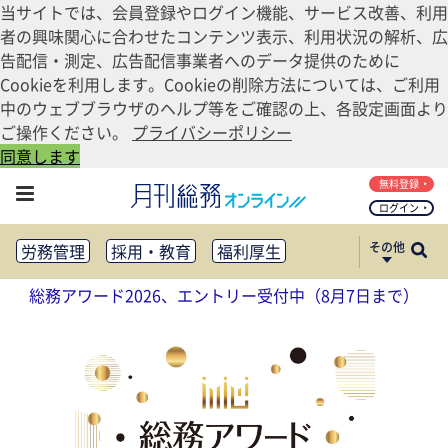
当サイトでは、会員登録やログイン機能、サービス改善、利用
者の興味関心に合わせたコンテンツ表示、利用状況の解析、広
告配信・測定、広告配信事業者へのデータ提供のために
Cookieを利用します。Cookieの削除方法については、ご利用
中のウェブブラウザのヘルプ等をご確認の上、各設定画面より
ご操作ください。
プライバシーポリシー
同意します
無料登録
ログイン
その他
労務管理
採用・教育
福利厚生
健康経営
働き方改革
総務アワード2026、エントリー受付中（8月7日まで）
法務・コンプライアンス
業務資料ダウンロード
知財管理
リスクマネジメント・BCP
社外・社内広報
社外・社内コミュニケーション活性化
FM・オフィス移転
CSR・SDGs
テクノロジー活用・DX