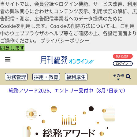
当サイトでは、会員登録やログイン機能、サービス改善、利用
者の興味関心に合わせたコンテンツ表示、利用状況の解析、広
告配信・測定、広告配信事業者へのデータ提供のために
Cookieを利用します。Cookieの削除方法については、ご利用
中のウェブブラウザのヘルプ等をご確認の上、各設定画面より
ご操作ください。
プライバシーポリシー
同意します
無料登録
ログイン
その他
労務管理
採用・教育
福利厚生
健康経営
働き方改革
総務アワード2026、エントリー受付中（8月7日まで）
法務・コンプライアンス
業務資料ダウンロード
知財管理
リスクマネジメント・BCP
社外・社内広報
社外・社内コミュニケーション活性化
FM・オフィス移転
CSR・SDGs
テクノロジー活用・DX