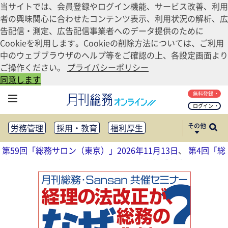
当サイトでは、会員登録やログイン機能、サービス改善、利用
者の興味関心に合わせたコンテンツ表示、利用状況の解析、広
告配信・測定、広告配信事業者へのデータ提供のために
Cookieを利用します。Cookieの削除方法については、ご利用
中のウェブブラウザのヘルプ等をご確認の上、各設定画面より
ご操作ください。
プライバシーポリシー
同意します
無料登録
ログイン
その他
労務管理
採用・教育
福利厚生
健康経営
働き方改革
第59回「総務サロン（東京）」2026年11月13日
、
第4回「総
法務・コンプライアンス
務サロン（大阪）」2026年11月17日
参加受付中
業務資料ダウンロード
知財管理
リスクマネジメント・BCP
社外・社内広報
社外・社内コミュニケーション活性化
FM・オフィス移転
CSR・SDGs
テクノロジー活用・DX