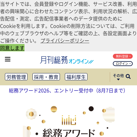
当サイトでは、会員登録やログイン機能、サービス改善、利用
者の興味関心に合わせたコンテンツ表示、利用状況の解析、広
告配信・測定、広告配信事業者へのデータ提供のために
Cookieを利用します。Cookieの削除方法については、ご利用
中のウェブブラウザのヘルプ等をご確認の上、各設定画面より
ご操作ください。
プライバシーポリシー
同意します
無料登録
ログイン
その他
労務管理
採用・教育
福利厚生
健康経営
働き方改革
総務アワード2026、エントリー受付中（8月7日まで）
法務・コンプライアンス
業務資料ダウンロード
知財管理
リスクマネジメント・BCP
社外・社内広報
社外・社内コミュニケーション活性化
FM・オフィス移転
CSR・SDGs
テクノロジー活用・DX