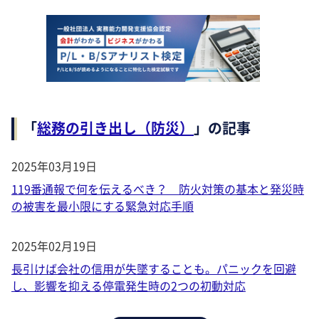
「
総務の引き出し（防災）
」の記事
2025年03月19日
119番通報で何を伝えるべき？ 防火対策の基本と発災時
の被害を最小限にする緊急対応手順
2025年02月19日
長引けば会社の信用が失墜することも。パニックを回避
し、影響を抑える停電発生時の2つの初動対応