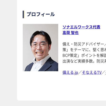
プロフィール
ソナエルワークス代表
高荷 智也
備え・防災アドバイザー
策」をテーマに、堅く思
BCP策定」ポイントを
出演など実績多数。防災系Y
備える.jp
／
そなえるTV
／