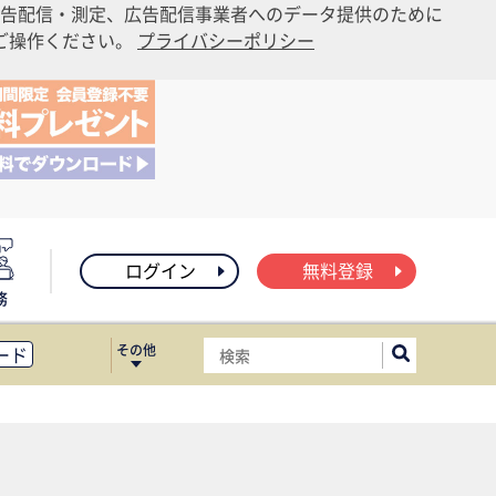
告配信・測定、広告配信事業者へのデータ提供のために
りご操作ください。
プライバシーポリシー
ログイン
無料登録
務
その他
ード
ィス移転
ート