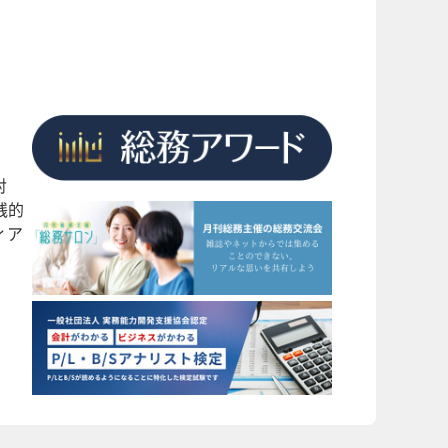
対
践的
ィア