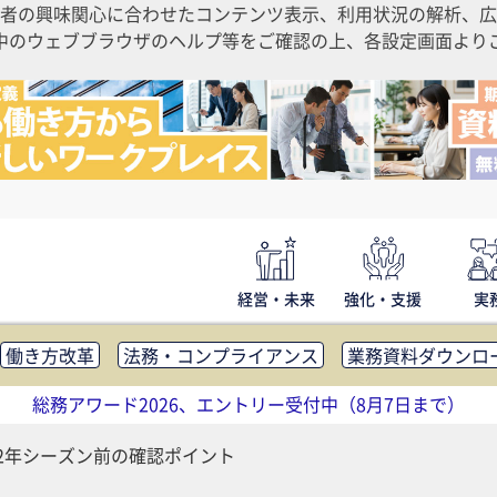
者の興味関心に合わせたコンテンツ表示、利用状況の解析、広
ご利用中のウェブブラウザのヘルプ等をご確認の上、各設定画面よ
経営・未来
強化・支援
実
働き方改革
法務・コンプライアンス
業務資料ダウンロ
内広報
社外・社内コミュニケーション活性化
FM・オフ
総務アワード2026、エントリー受付中（8月7日まで）
補助金・コスト削減
アウトソーシング・BPO
調査・レポ
22年シーズン前の確認ポイント