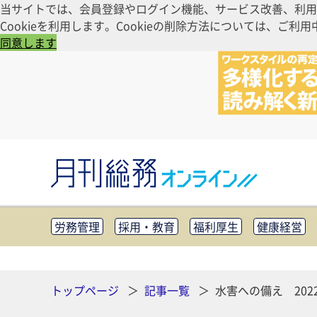
当サイトでは、会員登録やログイン機能、サービス改善、利用
Cookieを利用します。Cookieの削除方法については、
同意します
労務管理
採用・教育
福利厚生
健康経営
知財管理
リスクマネジメント・BCP
社外・社
CSR・SDGs
テクノロジー活用・DX
助成金・
その他
トップページ
記事一覧
水害への備え 20