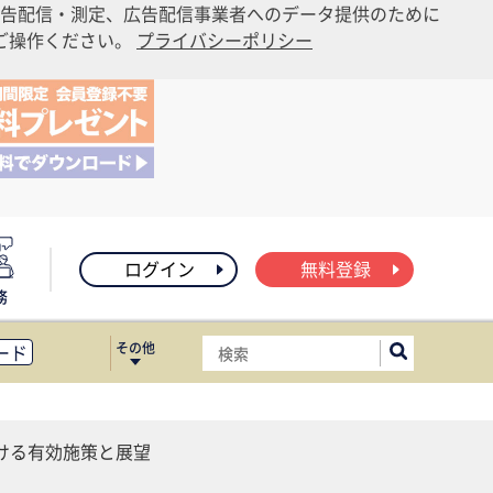
告配信・測定、広告配信事業者へのデータ提供のために
りご操作ください。
プライバシーポリシー
ログイン
無料登録
務
その他
ード
ィス移転
ート
ける有効施策と展望