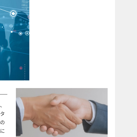
、
タ
の
に