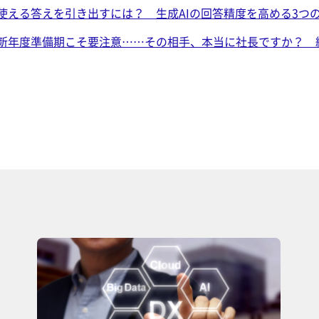
使える答えを引き出すには？ 生成AIの回答精度を高める3つ
新年度準備期こそ要注意……その相手、本当に社長ですか？ 