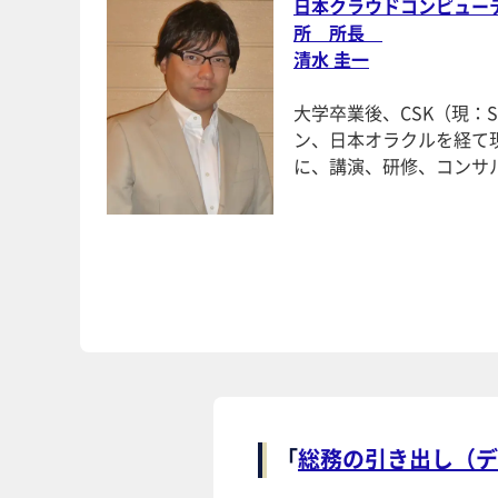
日本クラウドコンピューテ
所 所長
清水 圭一
大学卒業後、CSK（現：
ン、日本オラクルを経て現
に、講演、研修、コンサ
「
総務の引き出し（デ