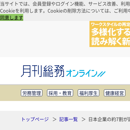
当サイトでは、会員登録やログイン機能、サービス改善、利用
Cookieを利用します。Cookieの削除方法については、
同意します
労務管理
採用・教育
福利厚生
健康経営
知財管理
リスクマネジメント・BCP
社外・社
CSR・SDGs
テクノロジー活用・DX
助成金・
その他
トップページ
記事一覧
日本企業の約7割が