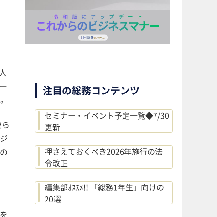
人
ー
注目の総務コンテンツ
す。
セミナー・イベント予定一覧◆7/30
彼ら
更新
ジ
押さえておくべき2026年施行の法
の
令改正
編集部ｵｽｽﾒ!! 「総務1年生」向けの
20選
を