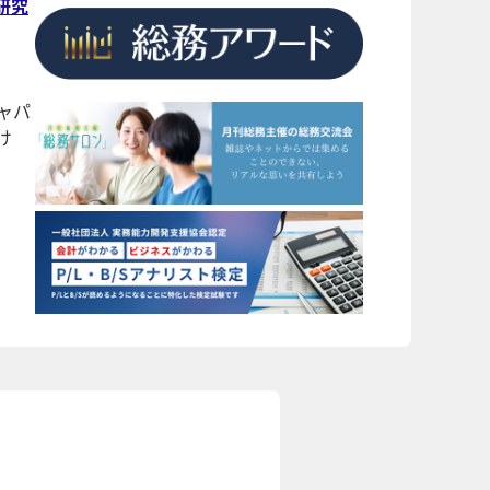
研究
ャパ
け