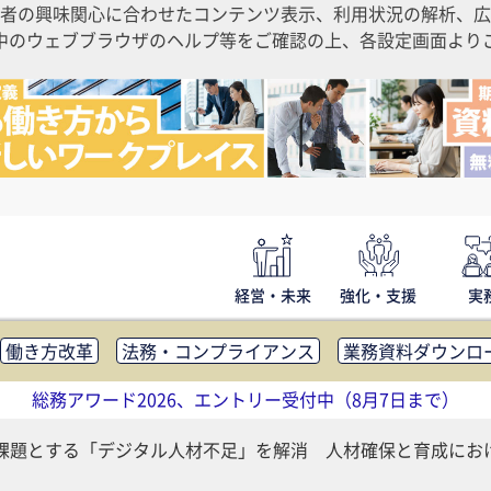
者の興味関心に合わせたコンテンツ表示、利用状況の解析、広
ご利用中のウェブブラウザのヘルプ等をご確認の上、各設定画面よ
経営・未来
強化・支援
実
働き方改革
法務・コンプライアンス
業務資料ダウンロ
内広報
社外・社内コミュニケーション活性化
FM・オフ
総務アワード2026、エントリー受付中（8月7日まで）
補助金・コスト削減
アウトソーシング・BPO
調査・レポ
課題とする「デジタル人材不足」を解消 人材確保と育成にお