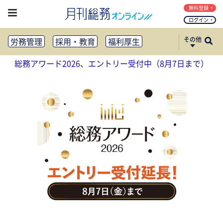
無料登録
ログイン
その他
労務管理
採用・教育
福利厚生
健康経営
働き方改革
総務アワード2026、エントリー受付中（8月7日まで）
法務・コンプライアンス
業務資料ダウンロード
知財管理
リスクマネジメント・BCP
社外・社内広報
社外・社内コミュニケーション活性化
FM・オフィス移転
CSR・SDGs
テクノロジー活用・DX
助成金・補助金・コスト削減
アウトソーシング・BPO
調査・レポート
その他