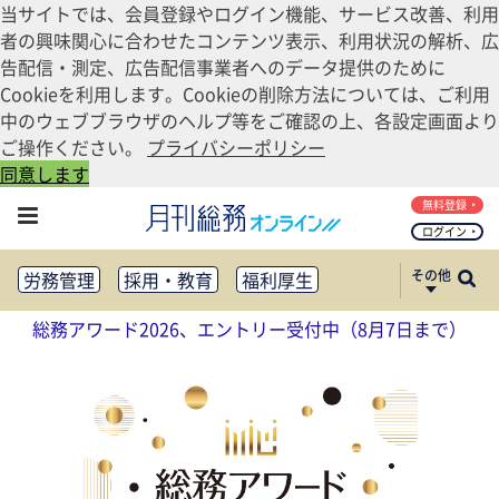
当サイトでは、会員登録やログイン機能、サービス改善、利用
者の興味関心に合わせたコンテンツ表示、利用状況の解析、広
告配信・測定、広告配信事業者へのデータ提供のために
Cookieを利用します。Cookieの削除方法については、ご利用
中のウェブブラウザのヘルプ等をご確認の上、各設定画面より
ご操作ください。
プライバシーポリシー
同意します
無料登録
ログイン
その他
労務管理
採用・教育
福利厚生
健康経営
働き方改革
総務アワード2026、エントリー受付中（8月7日まで）
法務・コンプライアンス
業務資料ダウンロード
知財管理
リスクマネジメント・BCP
社外・社内広報
社外・社内コミュニケーション活性化
FM・オフィス移転
CSR・SDGs
テクノロジー活用・DX