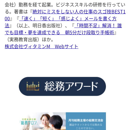
会社）勤務を経て起業。ビジネススキルの研修を行ってい
る。著書は『
絶対にミスをしない人の仕事のスゴ技BEST1
00
』『
「速く」「短く」「感じよく」メールを書く方
法
』（以上、明日香出版社）、『
「時間不足」解消！ 誰
でも目標・夢を達成できる 朝5分だけ段取り手帳術
』
（実務教育出版）ほか。
株式会社ヴィタミンM Webサイト