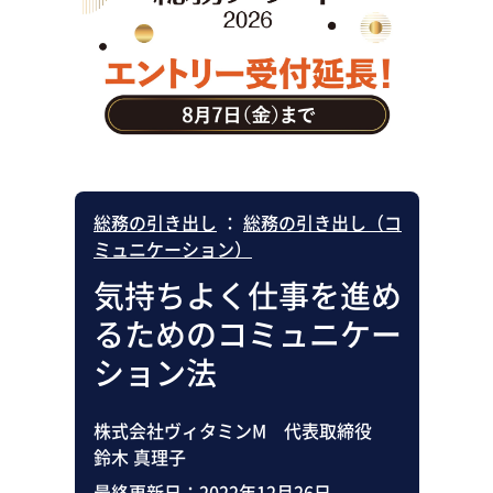
助成金・補助金・コスト削減
アウトソーシング・BPO
調査・レポート
その他
総務の引き出し
：
総務の引き出し（コ
ミュニケーション）
気持ちよく仕事を進め
るためのコミュニケー
ション法
株式会社ヴィタミンM 代表取締役
鈴木 真理子
最終更新日：
2022年12月26日