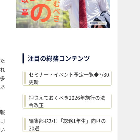
注目の総務コンテンツ
した
忘れ
セミナー・イベント予定一覧◆7/30
゙多
更新
゙あ
押さえておくべき2026年施行の法
令改正
に報
上司
編集部ｵｽｽﾒ!! 「総務1年生」向けの
20選
願い