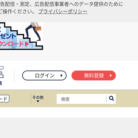
告配信・測定、広告配信事業者へのデータ提供のために
りご操作ください。
プライバシーポリシー
ログイン
無料登録
務
その他
ード
ィス移転
ート