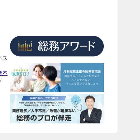
ネス
間不
ほ