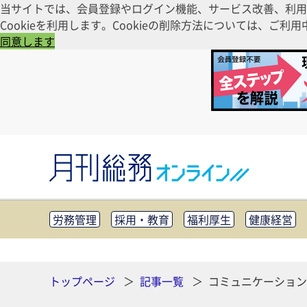
当サイトでは、会員登録やログイン機能、サービス改善、利用
Cookieを利用します。Cookieの削除方法については、
同意します
労務管理
採用・教育
福利厚生
健康経営
知財管理
リスクマネジメント・BCP
社外・社
CSR・SDGs
テクノロジー活用・DX
助成金・
その他
トップページ
記事一覧
コミュニケーション