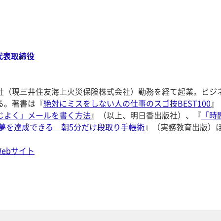
代表取締役
社（現三井住友海上火災保険株式会社）勤務を経て起業。ビジ
る。著書は『
絶対にミスをしない人の仕事のスゴ技BEST100
』
じよく」メールを書く方法
』（以上、明日香出版社）、『
「時
・夢を達成できる 朝5分だけ段取り手帳術
』（実務教育出版）
ebサイト