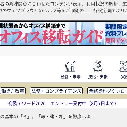
者の興味関心に合わせたコンテンツ表示、利用状況の解析、広
ご利用中のウェブブラウザのヘルプ等をご確認の上、各設定画面よ
経営・未来
強化・支援
実
働き方改革
法務・コンプライアンス
業務資料ダウンロ
内広報
社外・社内コミュニケーション活性化
FM・オフ
総務アワード2026、エントリー受付中（8月7日まで）
補助金・コスト削減
アウトソーシング・BPO
調査・レポ
の基本の「き」。「報・連・相」を徹底しよう