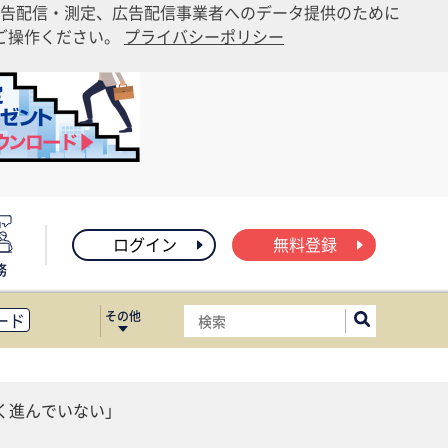
告配信・測定、広告配信事業者へのデータ提供のために
りご操作ください。
プライバシーポリシー
ログイン
無料登録
務
その他
ード
ィス移転
ート
く進んでいない」