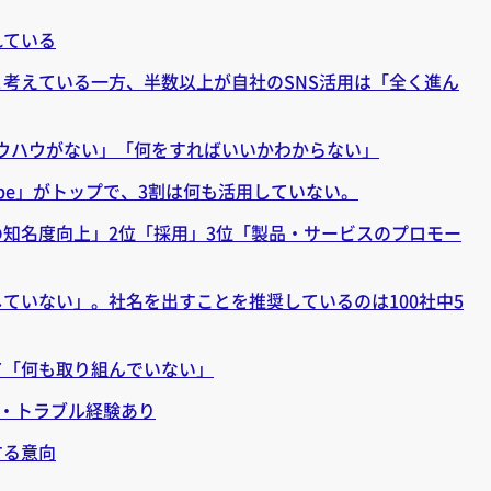
れている
と考えている一方、半数以上が自社のSNS活用は「全く進ん
ノウハウがない」「何をすればいいかわからない」
ube」がトップで、3割は何も活用していない。
の知名度向上」2位「採用」3位「製品・サービスのプロモー
していない」。社名を出すことを推奨しているのは100社中5
て「何も取り組んでいない」
上・トラブル経験あり
する意向