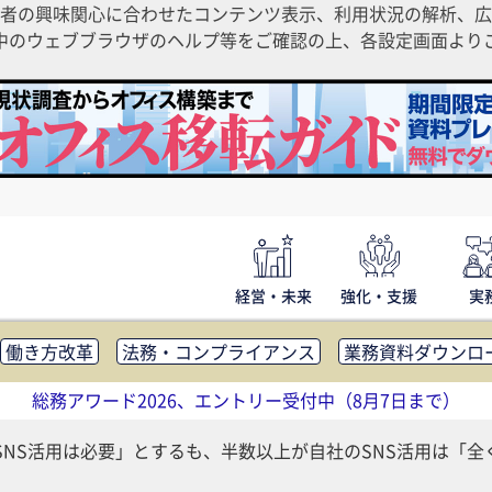
者の興味関心に合わせたコンテンツ表示、利用状況の解析、広
ご利用中のウェブブラウザのヘルプ等をご確認の上、各設定画面よ
経営・未来
強化・支援
実
働き方改革
法務・コンプライアンス
業務資料ダウンロ
内広報
社外・社内コミュニケーション活性化
FM・オフ
総務アワード2026、エントリー受付中（8月7日まで）
補助金・コスト削減
アウトソーシング・BPO
調査・レポ
SNS活用は必要」とするも、半数以上が自社のSNS活用は「全