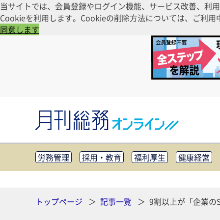
当サイトでは、会員登録やログイン機能、サービス改善、利用
Cookieを利用します。Cookieの削除方法については、
同意します
労務管理
採用・教育
福利厚生
健康経営
知財管理
リスクマネジメント・BCP
社外・社
CSR・SDGs
テクノロジー活用・DX
助成金・
その他
トップページ
記事一覧
9割以上が「企業の