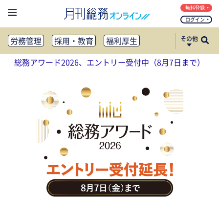
無料登録
ログイン
その他
労務管理
採用・教育
福利厚生
健康経営
働き方改革
総務アワード2026、エントリー受付中（8月7日まで）
法務・コンプライアンス
業務資料ダウンロード
知財管理
リスクマネジメント・BCP
社外・社内広報
社外・社内コミュニケーション活性化
FM・オフィス移転
CSR・SDGs
テクノロジー活用・DX
助成金・補助金・コスト削減
アウトソーシング・BPO
調査・レポート
その他