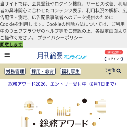
当サイトでは、会員登録やログイン機能、サービス改善、利用
者の興味関心に合わせたコンテンツ表示、利用状況の解析、広
告配信・測定、広告配信事業者へのデータ提供のために
Cookieを利用します。Cookieの削除方法については、ご利用
中のウェブブラウザのヘルプ等をご確認の上、各設定画面より
ご操作ください。
プライバシーポリシー
同意します
無料登録
ログイン
その他
労務管理
採用・教育
福利厚生
健康経営
働き方改革
総務アワード2026、エントリー受付中（8月7日まで）
法務・コンプライアンス
業務資料ダウンロード
知財管理
リスクマネジメント・BCP
社外・社内広報
社外・社内コミュニケーション活性化
FM・オフィス移転
CSR・SDGs
テクノロジー活用・DX