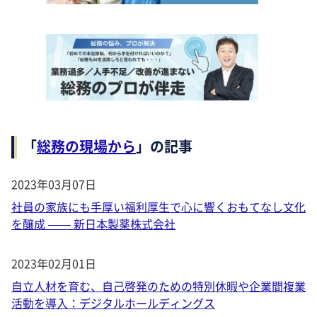
「
総務の現場から
」の記事
2023年03月07日
社員の家族にも手厚い福利厚生で心に響くおもてなし文化
を醸成 —— 新日本製薬株式会社
2023年02月01日
自立人材を育む、自己啓発のための特別休暇や企業間複業
活動を導入：デジタルホールディングス