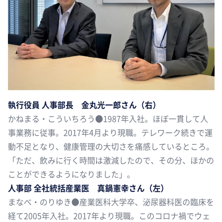
執行役員 人事部長 金丸光一郎さん（右）
かねまる・こういちろう●1987年入社。ほぼ一貫して人
事業務に従事。2017年4月より現職。テレワーク続きで運
動不足となり、健康管理の大切さを痛感しているところ。
「ただ、飲みに行く時間は激減したので、その分、ほかの
ことができるようになりました」。
人事部 全社統括産業医 真鍋憲幸さん（左）
まなべ・のりゆき●産業医科大学卒、泌尿器科医の臨床を
経て2005年入社。2017年より現職。このコロナ禍でウェ