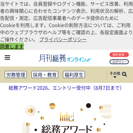
当サイトでは、会員登録やログイン機能、サービス改善、利用
者の興味関心に合わせたコンテンツ表示、利用状況の解析、広
告配信・測定、広告配信事業者へのデータ提供のために
Cookieを利用します。Cookieの削除方法については、ご利用
中のウェブブラウザのヘルプ等をご確認の上、各設定画面より
ご操作ください。
プライバシーポリシー
同意します
無料登録
ログイン
その他
労務管理
採用・教育
福利厚生
健康経営
働き方改革
総務アワード2026、エントリー受付中（8月7日まで）
法務・コンプライアンス
業務資料ダウンロード
知財管理
リスクマネジメント・BCP
社外・社内広報
社外・社内コミュニケーション活性化
FM・オフィス移転
CSR・SDGs
テクノロジー活用・DX