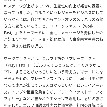
のステージが上がるにつれ、生産性の向上が経営の課題に
なっていました。ゴルフというレジャーをビジネスにして
いるからには、自分たちからオン・オフのメリハリのる働
き方に変えていこう、と。『ワークファスト（Work
Fast）』をキーワードに、全社にメッセージを発信したの
が始まりです」と、人事・総務本部 人事企画室室長の菊
池一恵さんは振り返る。
ワークファストとは、ゴルフ用語の「プレーファスト
（Play Fast）」（ゴルフをするときには、早く速やかに
プレーすることがかっこいいという考え方。マナー）にな
ぞらえたもの。プレーファストのように、「早く仕事が終
わって成果が出せている人はかっこいい」というイメージ
だ。トップや担当役員自らが、「ワークファストチーフオ
フィサー」などと書かれたＴシャツを着用し、思いの強さ
を示した。ゴルフ用語は社内の共通言語。社内の理解は進