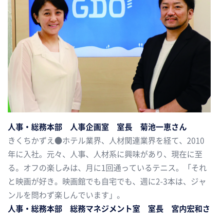
人事・総務本部 人事企画室 室長 菊池一恵さん
きくちかずえ●ホテル業界、人材関連業界を経て、2010
年に入社。元々、人事、人材系に興味があり、現在に至
る。オフの楽しみは、月に1回通っているテニス。「それ
と映画が好き。映画館でも自宅でも、週に2-3本は、ジャ
ンルを問わず楽しんでいます」。
人事・総務本部 総務マネジメント室 室長 宮内宏和さ