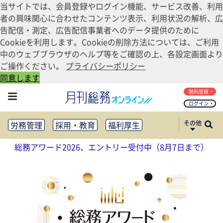
当サイトでは、会員登録やログイン機能、サービス改善、利用
者の興味関心に合わせたコンテンツ表示、利用状況の解析、広
告配信・測定、広告配信事業者へのデータ提供のために
Cookieを利用します。Cookieの削除方法については、ご利用
中のウェブブラウザのヘルプ等をご確認の上、各設定画面より
ご操作ください。
プライバシーポリシー
同意します
無料登録
ログイン
その他
労務管理
採用・教育
福利厚生
健康経営
働き方改革
総務アワード2026、エントリー受付中（8月7日まで）
法務・コンプライアンス
業務資料ダウンロード
知財管理
リスクマネジメント・BCP
社外・社内広報
社外・社内コミュニケーション活性化
FM・オフィス移転
CSR・SDGs
テクノロジー活用・DX