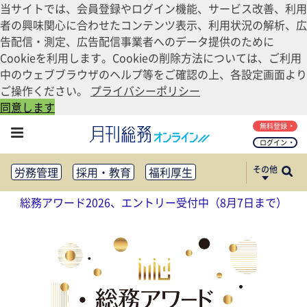
当サイトでは、会員登録やログイン機能、サービス改善、利用
者の興味関心に合わせたコンテンツ表示、利用状況の解析、広
告配信・測定、広告配信事業者へのデータ提供のために
Cookieを利用します。Cookieの削除方法については、ご利用
中のウェブブラウザのヘルプ等をご確認の上、各設定画面より
ご操作ください。
プライバシーポリシー
同意します
無料登録
ログイン
その他
労務管理
採用・教育
福利厚生
健康経営
働き方改革
総務アワード2026、エントリー受付中（8月7日まで）
法務・コンプライアンス
業務資料ダウンロード
知財管理
リスクマネジメント・BCP
社外・社内広報
社外・社内コミュニケーション活性化
FM・オフィス移転
CSR・SDGs
テクノロジー活用・DX