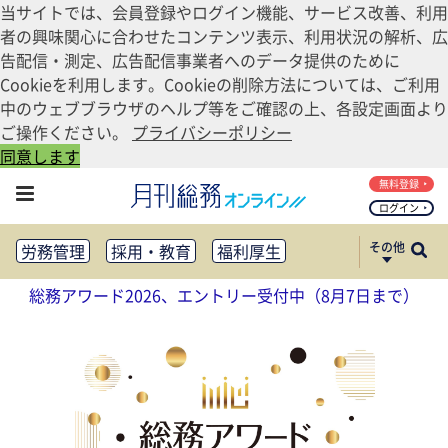
当サイトでは、会員登録やログイン機能、サービス改善、利用
者の興味関心に合わせたコンテンツ表示、利用状況の解析、広
告配信・測定、広告配信事業者へのデータ提供のために
Cookieを利用します。Cookieの削除方法については、ご利用
中のウェブブラウザのヘルプ等をご確認の上、各設定画面より
ご操作ください。
プライバシーポリシー
同意します
無料登録
ログイン
その他
労務管理
採用・教育
福利厚生
健康経営
働き方改革
総務アワード2026、エントリー受付中（8月7日まで）
法務・コンプライアンス
業務資料ダウンロード
知財管理
リスクマネジメント・BCP
社外・社内広報
社外・社内コミュニケーション活性化
FM・オフィス移転
CSR・SDGs
テクノロジー活用・DX